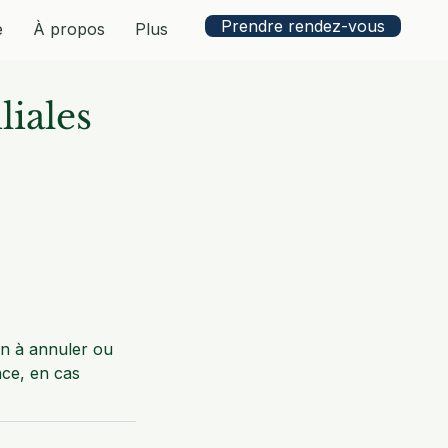
Prendre rendez-vous
e
À propos
Plus
liales
en à annuler ou
nce, en cas