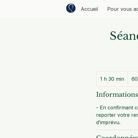
Accueil
Pour vous a
Séanc
60
euros
1 h 30 min
1
60
3
0
Informations
m
- En confirmant 
i
reporter votre re
n
d’imprévu.