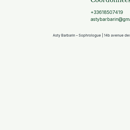
Coordonnée
+33618507419
astybarbarin@gma
Asty Barbarin – Sophrologue | 14b avenue d