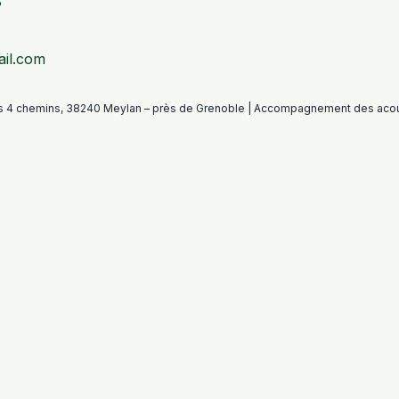
s
il.com
es 4 chemins, 38240 Meylan – près de Grenoble | Accompagnement des acou