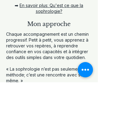
➡
En savoir plus: Qu
'est ce que
la
sophrologie?
Mon approche
Chaque accompagnement est un chemin
progressif. Petit à petit, vous apprenez à
retrouver vos repères, à reprendre
confiance en vos capacités et à intégrer
des outils simples dans votre quotidien.
​« La sophrologie n’est pas seulement une
méthode; c’est une rencontre avec soi-
même. »
J'aborde également
la question de la
connaissance de soi
et du regard que
nous portons sur nos imperfections. Je
propose désormais une séance dédiée à
la lecture de profil de personnalité.
Mon cabinet de sophrologie est à Meylan,
près de Grenoble, Montbonnot-Saint-