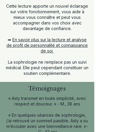
Cette lecture apporte un nouvel éclairage
sur votre fonctionnement, vous aide à
mieux vous connaître et peut vous
accompagner dans vos choix avec
davantage de confiance.
➡
En savoir plus sur la lecture et analyse
de profil de personnalité et connaissance
de soi
La sophrologie ne remplace pas un suivi
médical. Elle peut cependant constituer un
soutien complémentaire.
Témoignages
« Asty transmet en toute simplicité, avec
respect et douceur. » - M., 38 ans
« En quelques séances de sophrologie,
j’ai retrouvé un sommeil paisible. Asty a su
m’écouter avec une bienveillance rare. »-
C., 42 ans